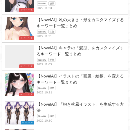
NovelAI
服装
2022.11.23
キーワード一覧
【NovelAI】乳の大きさ・形をカスタマイズする
キーワード一覧まとめ
NovelAI
体型
2022.11.21
キーワード一覧
【NovelAI】キャラの「髪型」をカスタマイズす
るキーワード一覧まとめ
NovelAI
髪型
2022.11.03
キーワード一覧
【NovelAI】イラストの「画風・絵柄」を変える
キーワード一覧まとめ
NovelAI
絵柄
2022.10.31
キーワード一覧
【NovelAI】「抱き枕風イラスト」を生成する方
法
NovelAI
構図
2022.10.30
使い方まとめ