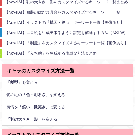
一
【NovelAI】乳の大きさ・形をカスタマイズするキーワード一覧まとめ
キ
ー
覧
ー
ド
ワ
一
【NovelAI】服装のはだけ具合をカスタマイズするキーワード一覧
ー
覧
使
ド
い
一
【NovelAI】イラストの「構図・視点」キーワード一覧【画像あり】
キ
方
覧
ー
ま
ワ
と
【NovelAI】エロ絵を生成出来るように設定を解除する方法【NSFW】
ー
め
カ
ド
ス
一
【NovelAI】「制服」をカスタマイズするキーワード一覧【画像あり】
タ
覧
マ
イ
【NovelAI】「立ち絵」を生成する簡単な方法まとめ
ズ
キャラのカスタマイズ方法一覧
「髪型」
を変える
髪の毛の
「色・明るさ」
を変える
表情を
「笑い・微笑み」
に変える
「乳の大きさ・形」
を変える
イラストのカスタマイズ方法一覧