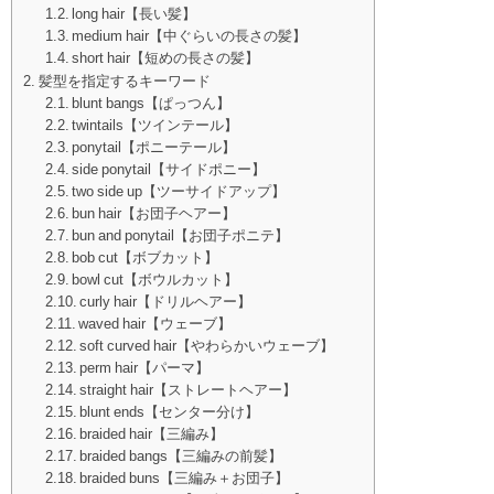
long hair【長い髪】
medium hair【中ぐらいの長さの髪】
short hair【短めの長さの髪】
髪型を指定するキーワード
blunt bangs【ぱっつん】
twintails【ツインテール】
ponytail【ポニーテール】
side ponytail【サイドポニー】
two side up【ツーサイドアップ】
bun hair【お団子ヘアー】
bun and ponytail【お団子ポニテ】
bob cut【ボブカット】
bowl cut【ボウルカット】
curly hair【ドリルヘアー】
waved hair【ウェーブ】
soft curved hair【やわらかいウェーブ】
perm hair【パーマ】
straight hair【ストレートヘアー】
blunt ends【センター分け】
braided hair【三編み】
braided bangs【三編みの前髪】
braided buns【三編み＋お団子】