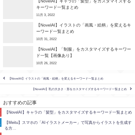
【NovelAI】キャラの「髪型」をカスタマイズする
キーワード一覧まとめ
11月 3, 2022
【NovelAI】イラストの「画風・絵柄」を変えるキ
ーワード一覧まとめ
10月 31, 2022
【NovelAI】「制服」をカスタマイズするキーワー
ド一覧【画像あり】
10月 26, 2022
【NovelAI】イラストの「画風・絵柄」を変えるキーワード一覧まとめ
【NovelAI】乳の大きさ・形をカスタマイズするキーワード一覧まとめ
キ
ー
ワ
おすすめの記事
ー
使
ド
い
一
【NovelAI】キャラの「髪型」をカスタマイズするキーワード一覧まとめ
方
覧
ま
キ
と
ー
【Meitu】スマホの「AIイラストメーカー」で写真からイラストを生成す
め
ワ
キ
る方…
ー
ー
ド
ワ